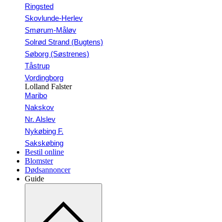
Ringsted
Skovlunde-Herlev
Smørum-Måløv
Solrød Strand (Bugtens)
Søborg (Søstrenes)
Tåstrup
Vordingborg
Lolland Falster
Maribo
Nakskov
Nr. Alslev
Nykøbing F.
Sakskøbing
Bestil online
Blomster
Dødsannoncer
Guide