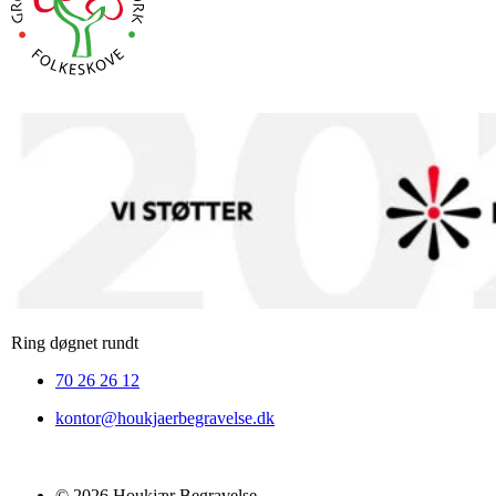
Ring døgnet rundt
70 26 26 12
kontor@houkjaerbegravelse.dk
© 2026 Houkjær Begravelse