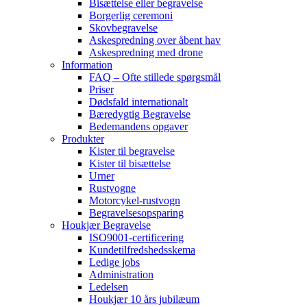
Bisættelse eller begravelse
Borgerlig ceremoni
Skovbegravelse
Askespredning over åbent hav
Askespredning med drone
Information
FAQ – Ofte stillede spørgsmål
Priser
Dødsfald internationalt
Bæredygtig Begravelse
Bedemandens opgaver
Produkter
Kister til begravelse
Kister til bisættelse
Urner
Rustvogne
Motorcykel-rustvogn
Begravelsesopsparing
Houkjær Begravelse
ISO9001-certificering
Kundetilfredshedsskema
Ledige jobs
Administration
Ledelsen
Houkjær 10 års jubilæum