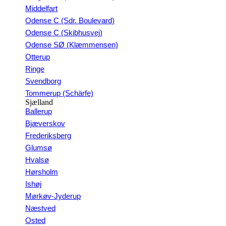
Middelfart
Odense C (Sdr. Boulevard)
Odense C (Skibhusvej)
Odense SØ (Klæmmensen)
Otterup
Ringe
Svendborg
Tommerup (Schärfe)
Sjælland
Ballerup
Bjæverskov
Frederiksberg
Glumsø
Hvalsø
Hørsholm
Ishøj
Mørkøv-Jyderup
Næstved
Osted