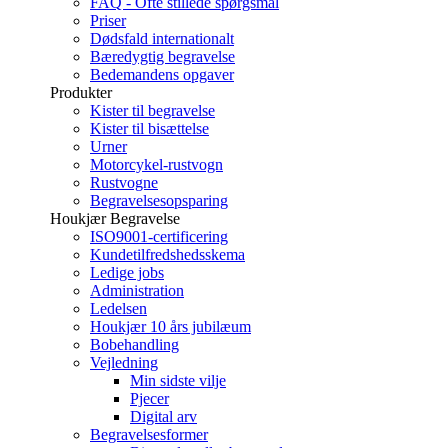
FAQ - Ofte stillede spørgsmål
Priser
Dødsfald internationalt
Bæredygtig begravelse
Bedemandens opgaver
Produkter
Kister til begravelse
Kister til bisættelse
Urner
Motorcykel-rustvogn
Rustvogne
Begravelsesopsparing
Houkjær Begravelse
ISO9001-certificering
Kundetilfredshedsskema
Ledige jobs
Administration
Ledelsen
Houkjær 10 års jubilæum
Bobehandling
Vejledning
Min sidste vilje
Pjecer
Digital arv
Begravelsesformer