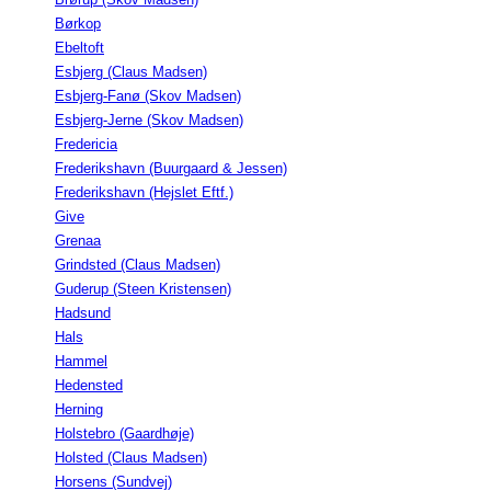
Børkop
Ebeltoft
Esbjerg (Claus Madsen)
Esbjerg-Fanø (Skov Madsen)
Esbjerg-Jerne (Skov Madsen)
Fredericia
Frederikshavn (Buurgaard & Jessen)
Frederikshavn (Hejslet Eftf.)
Give
Grenaa
Grindsted (Claus Madsen)
Guderup (Steen Kristensen)
Hadsund
Hals
Hammel
Hedensted
Herning
Holstebro (Gaardhøje)
Holsted (Claus Madsen)
Horsens (Sundvej)