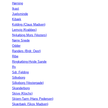
Hørning
Ikast
Juelsminde
Kibæk
Kolding (Claus Madsen)
Lemvig (Krabbes)
Nykøbing Mors (Vesters)
Nørre Snede
Odder
Randers (Brdr. Oest)
Ribe
Ringkøbing-Hvide Sande
Ry
Sdr. Felding
Silkeborg
Silkeborg (Vestergade)
Skanderborg
Skive (Klochs)
Skjern-Tarm (Hans Pedersen)
Skærbæk (Skov Madsen)