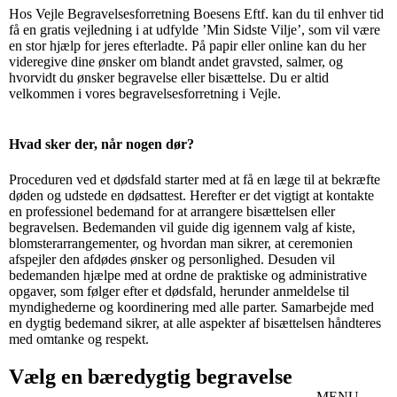
Hos Vejle Begravelsesforretning Boesens Eftf. kan du til enhver tid
få en gratis vejledning i at udfylde ’Min Sidste Vilje’, som vil være
en stor hjælp for jeres efterladte. På papir eller online kan du her
videregive dine ønsker om blandt andet gravsted, salmer, og
hvorvidt du ønsker begravelse eller bisættelse. Du er altid
velkommen i vores begravelsesforretning i Vejle.
Hvad sker der, når nogen dør?
Proceduren ved et dødsfald starter med at få en læge til at bekræfte
døden og udstede en dødsattest. Herefter er det vigtigt at kontakte
en professionel bedemand for at arrangere bisættelsen eller
begravelsen. Bedemanden vil guide dig igennem valg af kiste,
blomsterarrangementer, og hvordan man sikrer, at ceremonien
afspejler den afdødes ønsker og personlighed. Desuden vil
bedemanden hjælpe med at ordne de praktiske og administrative
opgaver, som følger efter et dødsfald, herunder anmeldelse til
myndighederne og koordinering med alle parter. Samarbejde med
en dygtig bedemand sikrer, at alle aspekter af bisættelsen håndteres
med omtanke og respekt.
Vælg en bæredygtig begravelse