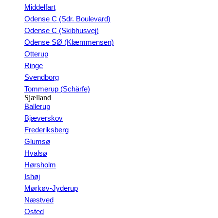
Middelfart
Odense C (Sdr. Boulevard)
Odense C (Skibhusvej)
Odense SØ (Klæmmensen)
Otterup
Ringe
Svendborg
Tommerup (Schärfe)
Sjælland
Ballerup
Bjæverskov
Frederiksberg
Glumsø
Hvalsø
Hørsholm
Ishøj
Mørkøv-Jyderup
Næstved
Osted