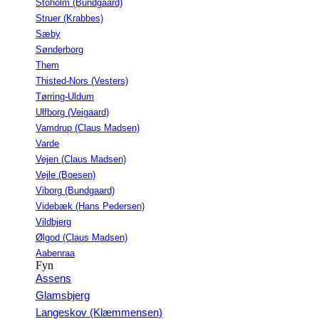
Stoholm (Bundgaard)
Struer (Krabbes)
Sæby
Sønderborg
Them
Thisted-Nors (Vesters)
Tørring-Uldum
Ulfborg (Veigaard)
Vamdrup (Claus Madsen)
Varde
Vejen (Claus Madsen)
Vejle (Boesen)
Viborg (Bundgaard)
Videbæk (Hans Pedersen)
Vildbjerg
Ølgod (Claus Madsen)
Aabenraa
Fyn
Assens
Glamsbjerg
Langeskov (Klæmmensen)