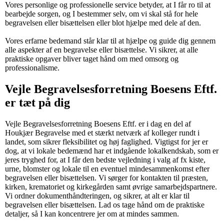
Vores personlige og professionelle service betyder, at I får ro til at
bearbejde sorgen, og I bestemmer selv, om vi skal stå for hele
begravelsen eller bisættelsen eller blot hjælpe med dele af den.
Vores erfarne bedemand står klar til at hjælpe og guide dig gennem
alle aspekter af en begravelse eller bisættelse. Vi sikrer, at alle
praktiske opgaver bliver taget hånd om med omsorg og
professionalisme.
Vejle Begravelsesforretning Boesens Eftf.
er tæt på dig
Vejle Begravelsesforretning Boesens Eftf. er i dag en del af
Houkjær Begravelse med et stærkt netværk af kolleger rundt i
landet, som sikrer fleksibilitet og høj faglighed. Vigtigst for jer er
dog, at vi lokale bedemænd har et indgående lokalkendskab, som er
jeres tryghed for, at I får den bedste vejledning i valg af fx kiste,
urne, blomster og lokale til en eventuel mindesammenkomst efter
begravelsen eller bisættelsen. Vi sørger for kontakten til præsten,
kirken, krematoriet og kirkegården samt øvrige samarbejdspartnere.
Vi ordner dokumenthåndteringen, og sikrer, at alt er klar til
begravelsen eller bisættelsen. Lad os tage hånd om de praktiske
detaljer, så I kan koncentrere jer om at mindes sammen.