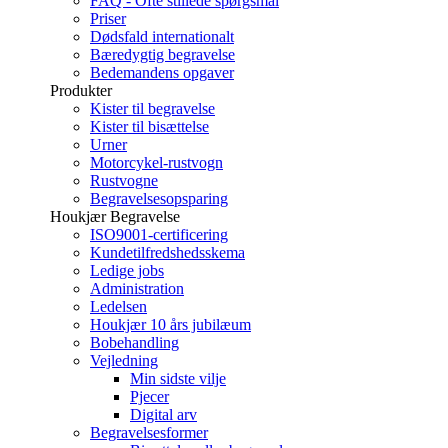
FAQ - Ofte stillede spørgsmål
Priser
Dødsfald internationalt
Bæredygtig begravelse
Bedemandens opgaver
Produkter
Kister til begravelse
Kister til bisættelse
Urner
Motorcykel-rustvogn
Rustvogne
Begravelsesopsparing
Houkjær Begravelse
ISO9001-certificering
Kundetilfredshedsskema
Ledige jobs
Administration
Ledelsen
Houkjær 10 års jubilæum
Bobehandling
Vejledning
Min sidste vilje
Pjecer
Digital arv
Begravelsesformer