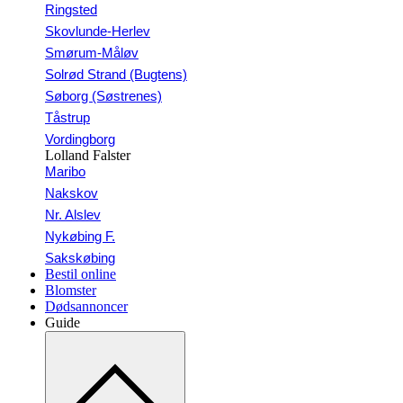
Ringsted
Skovlunde-Herlev
Smørum-Måløv
Solrød Strand (Bugtens)
Søborg (Søstrenes)
Tåstrup
Vordingborg
Lolland Falster
Maribo
Nakskov
Nr. Alslev
Nykøbing F.
Sakskøbing
Bestil online
Blomster
Dødsannoncer
Guide