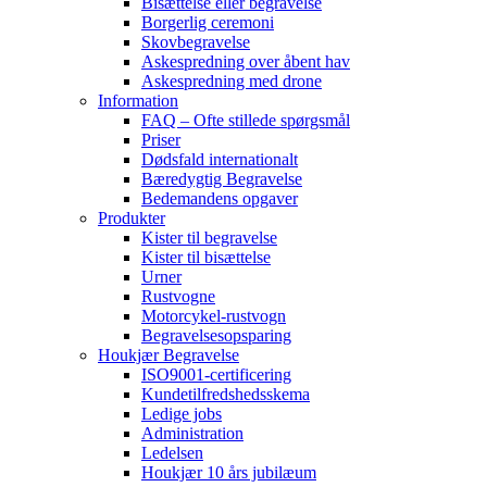
Bisættelse eller begravelse
Borgerlig ceremoni
Skovbegravelse
Askespredning over åbent hav
Askespredning med drone
Information
FAQ – Ofte stillede spørgsmål
Priser
Dødsfald internationalt
Bæredygtig Begravelse
Bedemandens opgaver
Produkter
Kister til begravelse
Kister til bisættelse
Urner
Rustvogne
Motorcykel-rustvogn
Begravelsesopsparing
Houkjær Begravelse
ISO9001-certificering
Kundetilfredshedsskema
Ledige jobs
Administration
Ledelsen
Houkjær 10 års jubilæum