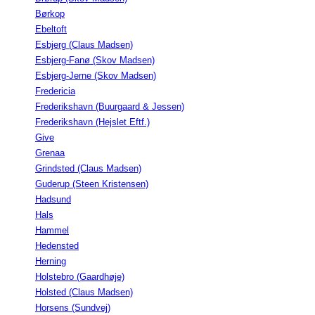
Børkop
Ebeltoft
Esbjerg (Claus Madsen)
Esbjerg-Fanø (Skov Madsen)
Esbjerg-Jerne (Skov Madsen)
Fredericia
Frederikshavn (Buurgaard & Jessen)
Frederikshavn (Hejslet Eftf.)
Give
Grenaa
Grindsted (Claus Madsen)
Guderup (Steen Kristensen)
Hadsund
Hals
Hammel
Hedensted
Herning
Holstebro (Gaardhøje)
Holsted (Claus Madsen)
Horsens (Sundvej)