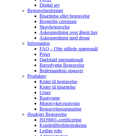
Digital arv
Begravelsesformer
Bisættelse eller begravelse
Borgerlig ceremoni
Skovbegravelse
Askespredning over åbent hav
Askespredning med drone
Information
FAQ – Ofte stillede spørgsmål
Priser
Dødsfald internationalt
Bæredygtig Begravelse
Bedemandens opgaver
Produkter
Kister til begravelse
Kister til bisættelse
Urner
Rustvogne
Motorcykel-rustvogn
Begravelsesopsparing
Houkjær Begravelse
ISO9001-certificering
Kundetilfredshedsskema
Ledige jobs