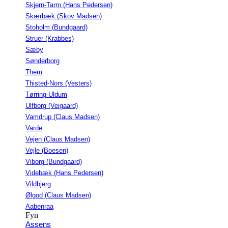
Skjern-Tarm (Hans Pedersen)
Skærbæk (Skov Madsen)
Stoholm (Bundgaard)
Struer (Krabbes)
Sæby
Sønderborg
Them
Thisted-Nors (Vesters)
Tørring-Uldum
Ulfborg (Veigaard)
Vamdrup (Claus Madsen)
Varde
Vejen (Claus Madsen)
Vejle (Boesen)
Viborg (Bundgaard)
Videbæk (Hans Pedersen)
Vildbjerg
Ølgod (Claus Madsen)
Aabenraa
Fyn
Assens