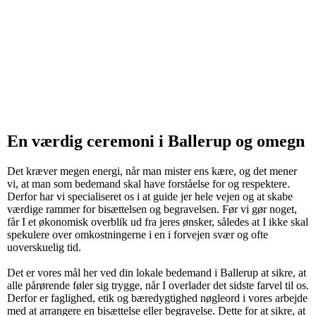
En værdig ceremoni i Ballerup og omegn
Det kræver megen energi, når man mister ens kære, og det mener
vi, at man som bedemand skal have forståelse for og respektere.
Derfor har vi specialiseret os i at guide jer hele vejen og at skabe
værdige rammer for bisættelsen og begravelsen. Før vi gør noget,
får I et økonomisk overblik ud fra jeres ønsker, således at I ikke skal
spekulere over omkostningerne i en i forvejen svær og ofte
uoverskuelig tid. ​
Det er vores mål her ved din lokale bedemand i Ballerup at sikre, at
alle pårørende føler sig trygge, når I overlader det sidste farvel til os.
Derfor er faglighed, etik og bæredygtighed nøgleord i vores arbejde
med at arrangere en bisættelse eller begravelse. Dette for at sikre, at