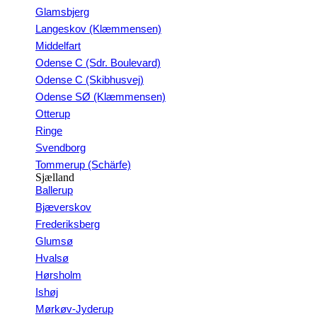
Glamsbjerg
Langeskov (Klæmmensen)
Middelfart
Odense C (Sdr. Boulevard)
Odense C (Skibhusvej)
Odense SØ (Klæmmensen)
Otterup
Ringe
Svendborg
Tommerup (Schärfe)
Sjælland
Ballerup
Bjæverskov
Frederiksberg
Glumsø
Hvalsø
Hørsholm
Ishøj
Mørkøv-Jyderup