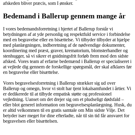
afskeden bliver præcis, som I ønsker.
Bedemand i Ballerup gennem mange år
I vores bedemandsforretning i hjertet af Ballerup forstår vi
betydningen af at yde personlig og respektfuld service i forbindelse
med en begravelse eller en bisættelse. Vi tilbyder tilbyder at hjælpe
med planlægningen, indberetning af de nødvendige dokumenter,
koordinering med præst, graver, krematorium, blomsterhandler og
stenhugger, så vi sikrer et gnidningsfrit forløb frem mod den sidste
afsked. Vores team af erfarne bedemænd i Ballerup er specialiseret i
at vejlede dig gennem de forskellige spørgsmål, der skal afklares før
en begravelse eller bisættelse.
Vores begravelsesforretning i Ballerup strækker sig ud over
Ballerup og omegn, hvor vi stolt har tjent lokalsamfundet i årtier. Vi
er dedikerede til at tilbyde empatisk støtte og professionel
vejledning. Uanset om det drejer sig om et pludseligt dødsfald –
eller blot generel information om begravelsesplanlægning. Husk, du
er altid velkommen til en gratis samtale om Min sidste Vilje. Det
betyder især meget for dine efterladte, når til sin tid får ansvaret for
begravelsen eller bisættelsen.