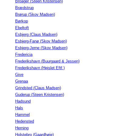
Broager (Steen Kristensen)
Brædstrup
Brørup (Skov Madsen)
Børkop
Ebeltoft
Esbjerg (Claus Madsen)
Esbjerg-Fanø (Skov Madsen)
Esbjerg-Jerne (Skov Madsen)
Fredericia
Frederikshavn (Buurgaard & Jessen)
Frederikshavn (Hejslet Eftf.)
Give
Grenaa
Grindsted (Claus Madsen)
Guderup (Steen Kristensen)
Hadsund
Hals
Hammel
Hedensted
Herning
Holstebro (Gaardhøje)