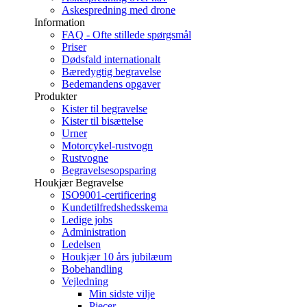
Askespredning med drone
Information
FAQ - Ofte stillede spørgsmål
Priser
Dødsfald internationalt
Bæredygtig begravelse
Bedemandens opgaver
Produkter
Kister til begravelse
Kister til bisættelse
Urner
Motorcykel-rustvogn
Rustvogne
Begravelsesopsparing
Houkjær Begravelse
ISO9001-certificering
Kundetilfredshedsskema
Ledige jobs
Administration
Ledelsen
Houkjær 10 års jubilæum
Bobehandling
Vejledning
Min sidste vilje
Pjecer