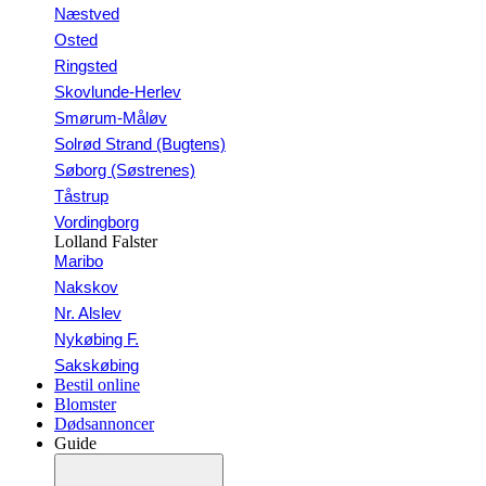
Næstved
Osted
Ringsted
Skovlunde-Herlev
Smørum-Måløv
Solrød Strand (Bugtens)
Søborg (Søstrenes)
Tåstrup
Vordingborg
Lolland Falster
Maribo
Nakskov
Nr. Alslev
Nykøbing F.
Sakskøbing
Bestil online
Blomster
Dødsannoncer
Guide