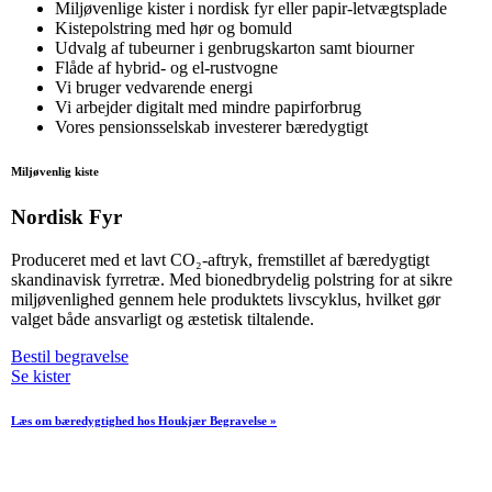
Miljøvenlige kister i nordisk fyr eller papir-letvægtsplade
Kistepolstring med hør og bomuld
Udvalg af tubeurner i genbrugskarton samt biourner
Flåde af hybrid- og el-rustvogne
Vi bruger vedvarende energi
Vi arbejder digitalt med mindre papirforbrug
Vores pensionsselskab investerer bæredygtigt
Miljøvenlig kiste
Nordisk Fyr
Produceret med et lavt CO₂-aftryk, fremstillet af bæredygtigt
skandinavisk fyrretræ. Med bionedbrydelig polstring for at sikre
miljøvenlighed gennem hele produktets livscyklus, hvilket gør
valget både ansvarligt og æstetisk tiltalende.
Bestil begravelse
Se kister
Læs om bæredygtighed hos Houkjær Begravelse »