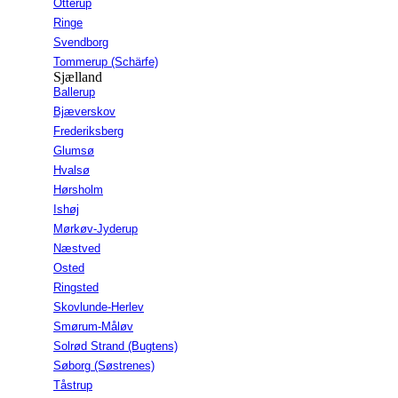
Otterup
Ringe
Svendborg
Tommerup (Schärfe)
Sjælland
Ballerup
Bjæverskov
Frederiksberg
Glumsø
Hvalsø
Hørsholm
Ishøj
Mørkøv-Jyderup
Næstved
Osted
Ringsted
Skovlunde-Herlev
Smørum-Måløv
Solrød Strand (Bugtens)
Søborg (Søstrenes)
Tåstrup