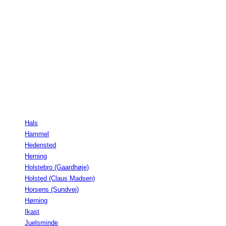
Hals
Hammel
Hedensted
Herning
Holstebro (Gaardhøje)
Holsted (Claus Madsen)
Horsens (Sundvej)
Hørning
Ikast
Juelsminde