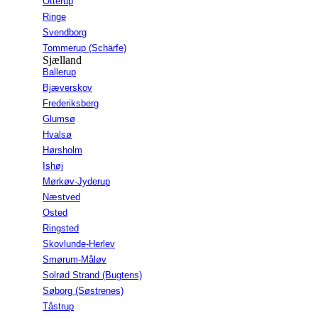
Otterup
Ringe
Svendborg
Tommerup (Schärfe)
Sjælland
Ballerup
Bjæverskov
Frederiksberg
Glumsø
Hvalsø
Hørsholm
Ishøj
Mørkøv-Jyderup
Næstved
Osted
Ringsted
Skovlunde-Herlev
Smørum-Måløv
Solrød Strand (Bugtens)
Søborg (Søstrenes)
Tåstrup