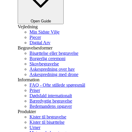
Open Guide
Vejledning
Min Sidste Vilje
Pjecer
Digital Arv
Begravelsesformer
Bisættelse eller begravelse
Borgerlig ceremoni
Skovbegravelse
Askespredning over hav
Askespredning med drone
Information
FAQ - Ofte stillede spørgsmål
Priser
Dødsfald internationalt
Bæredygtig begravelse
Bedemandens opgaver
Produkter
Kister til begravelse
Kister til bisættelse
Urner