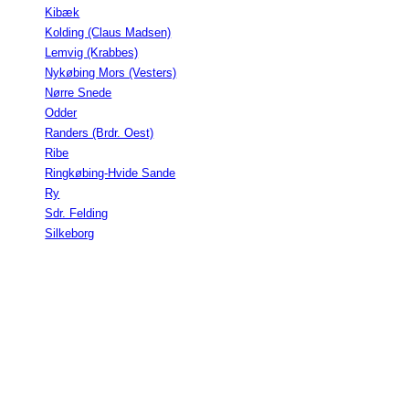
Kibæk
Kolding (Claus Madsen)
Lemvig (Krabbes)
Nykøbing Mors (Vesters)
Nørre Snede
Odder
Randers (Brdr. Oest)
Ribe
Ringkøbing-Hvide Sande
Ry
Sdr. Felding
Silkeborg