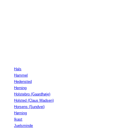
Hals
Hammel
Hedensted
Herning
Holstebro (Gaardhøje)
Holsted (Claus Madsen)
Horsens (Sundvej)
Hørning
Ikast
Juelsminde