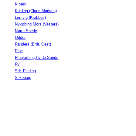
Kibæk
Kolding (Claus Madsen)
Lemvig (Krabbes)
Nykøbing Mors (Vesters)
Nørre Snede
Odder
Randers (Brdr. Oest)
Ribe
Ringkøbing-Hvide Sande
Ry
Sdr. Felding
Silkeborg