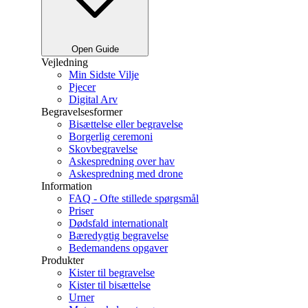
Open Guide
Vejledning
Min Sidste Vilje
Pjecer
Digital Arv
Begravelsesformer
Bisættelse eller begravelse
Borgerlig ceremoni
Skovbegravelse
Askespredning over hav
Askespredning med drone
Information
FAQ - Ofte stillede spørgsmål
Priser
Dødsfald internationalt
Bæredygtig begravelse
Bedemandens opgaver
Produkter
Kister til begravelse
Kister til bisættelse
Urner