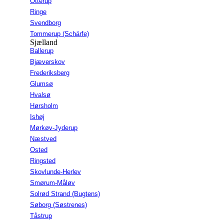
Otterup
Ringe
Svendborg
Tommerup (Schärfe)
Sjælland
Ballerup
Bjæverskov
Frederiksberg
Glumsø
Hvalsø
Hørsholm
Ishøj
Mørkøv-Jyderup
Næstved
Osted
Ringsted
Skovlunde-Herlev
Smørum-Måløv
Solrød Strand (Bugtens)
Søborg (Søstrenes)
Tåstrup