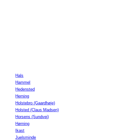
Hals
Hammel
Hedensted
Herning
Holstebro (Gaardhøje)
Holsted (Claus Madsen)
Horsens (Sundvej)
Hørning
Ikast
Juelsminde