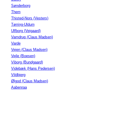
Sønderborg
Them
Thisted-Nors (Vesters)
Tørring-Uldum
Ulfborg (Veigaard)
Vamdrup (Claus Madsen)
Varde
Vejen (Claus Madsen)
Vejle (Boesen)
Viborg (Bundgaard)
Videbæk (Hans Pedersen)
Vildbjerg
Ølgod (Claus Madsen)
Aabenraa