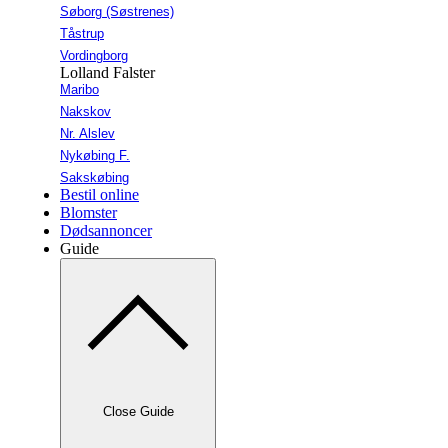
Søborg (Søstrenes)
Tåstrup
Vordingborg
Lolland Falster
Maribo
Nakskov
Nr. Alslev
Nykøbing F.
Sakskøbing
Bestil online
Blomster
Dødsannoncer
Guide
Close Guide