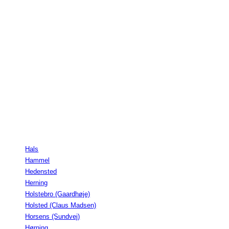
Hals
Hammel
Hedensted
Herning
Holstebro (Gaardhøje)
Holsted (Claus Madsen)
Horsens (Sundvej)
Hørning