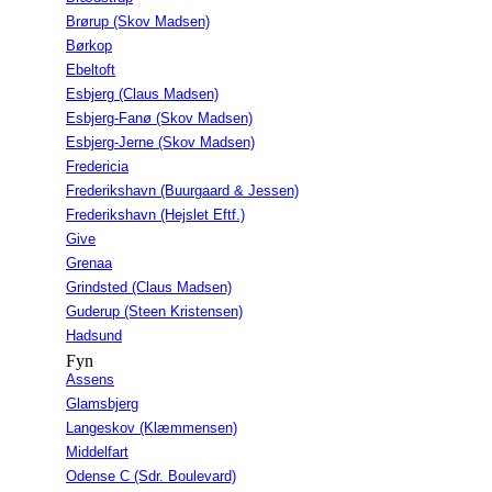
Brørup (Skov Madsen)
Børkop
Ebeltoft
Esbjerg (Claus Madsen)
Esbjerg-Fanø (Skov Madsen)
Esbjerg-Jerne (Skov Madsen)
Fredericia
Frederikshavn (Buurgaard & Jessen)
Frederikshavn (Hejslet Eftf.)
Give
Grenaa
Grindsted (Claus Madsen)
Guderup (Steen Kristensen)
Hadsund
Fyn
Assens
Glamsbjerg
Langeskov (Klæmmensen)
Middelfart
Odense C (Sdr. Boulevard)