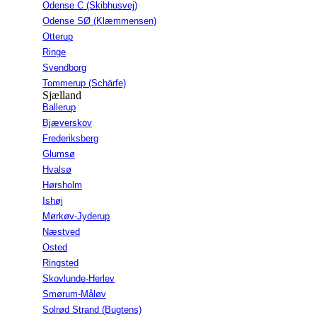
Odense C (Skibhusvej)
Odense SØ (Klæmmensen)
Otterup
Ringe
Svendborg
Tommerup (Schärfe)
Sjælland
Ballerup
Bjæverskov
Frederiksberg
Glumsø
Hvalsø
Hørsholm
Ishøj
Mørkøv-Jyderup
Næstved
Osted
Ringsted
Skovlunde-Herlev
Smørum-Måløv
Solrød Strand (Bugtens)