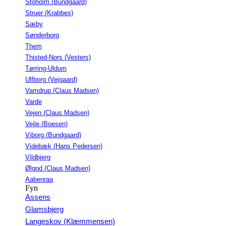
Stoholm (Bundgaard)
Struer (Krabbes)
Sæby
Sønderborg
Them
Thisted-Nors (Vesters)
Tørring-Uldum
Ulfborg (Veigaard)
Vamdrup (Claus Madsen)
Varde
Vejen (Claus Madsen)
Vejle (Boesen)
Viborg (Bundgaard)
Videbæk (Hans Pedersen)
Vildbjerg
Ølgod (Claus Madsen)
Aabenraa
Fyn
Assens
Glamsbjerg
Langeskov (Klæmmensen)