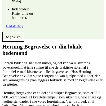
tilvalg
Indeholder:
Kiste, urne og
honorarer.
Find afdeling
Bestil online
Se prisliste
Herning Begravelse er din lokale
bedemand
Sorgen fylder alt, når man mister, og det kan være svært og
uoverskueligt at tage stilling til alle de praktiske gøremål i
forbindelse med bisættelsen eller begravelsen. Hos Herning
Begravelse er vi din støtte i sorgen og kan hjælpe med alt det, der
skal arrangeres og planlægges i forbindelse med en begravelse eller
bisættelse.
Herning Begravelse er en del af Houkjær Begravelse, som er ISO
9001-certificeret. Et kvalitetsstempel, som sikrer dig høje etiske og
faglige standarder i alle vores forretninger. Vær tryg ved, at vi
behandler afdøde med stor værdighed og respekt, har