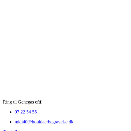
Ring til Genegas eftf.
97 22 54 55
midt40@houkjaerbegravelse.dk