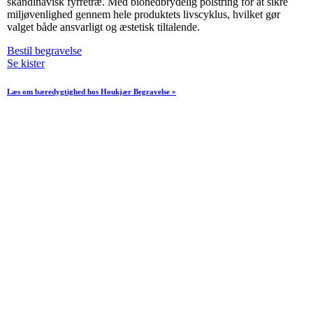
skandinavisk fyrretræ. Med bionedbrydelig polstring for at sikre
miljøvenlighed gennem hele produktets livscyklus, hvilket gør
valget både ansvarligt og æstetisk tiltalende.
Bestil begravelse
Se kister
Læs om bæredygtighed hos Houkjær Begravelse »