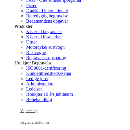
FAQ - Ofte stillede spørgsmål
Priser
Dødsfald internationalt
Bæredygtig begravelse
Bedemandens opgaver
Produkter
Kister til begravelse
Kister til bisættelse
Urner
Motorcykel-rustvogn
Rustvogne
Begravelsesopsparing
Houkjær Begravelse
ISO9001-certificering
Kundetilfredshedsskema
Ledige jobs
Administration
Ledelsen
Houkjær 10 års jubilæum
Bobehandling
Vejledning
Begravelsesformer