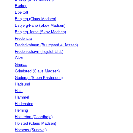
Børkop
Ebeltoft
Esbjerg (Claus Madsen)
Esbjerg-Fanø (Skov Madsen)
Esbjerg-Jerne (Skov Madsen)
Fredericia
Frederikshavn (Buurgaard & Jessen)
Frederikshavn (Hejslet Eftf.)
Give
Grenaa
Grindsted (Claus Madsen)
Guderup (Steen Kristensen)
Hadsund
Hals
Hammel
Hedensted
Herning
Holstebro (Gaardhøje)
Holsted (Claus Madsen)
Horsens (Sundvej)