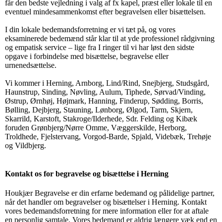
får den bedste vejledning i valg af fx kapel, præst eller lokale til en
eventuel mindesammenkomst efter begravelsen eller bisættelsen.
I din lokale bedemandsforretning er vi tæt på, og vores
eksaminerede bedemænd står klar til at yde professionel rådgivning
og empatisk service – lige fra I ringer til vi har løst den sidste
opgave i forbindelse med bisættelse, begravelse eller
urnenedsættelse.
Vi kommer i Herning, Arnborg, Lind/Rind, Snejbjerg, Studsgård,
Haunstrup, Sinding, Nøvling, Aulum, Tiphede, Sørvad/Vinding,
Østrup, Ørnhøj, Højmark, Hanning, Finderup, Sødding, Borris,
Bølling, Dejbjerg, Stauning, Lønborg, Ølgod, Tarm, Skjern,
Skarrild, Karstoft, Stakroge/Ilderhede, Sdr. Felding og Kibæk
foruden Grønbjerg/Nørre Omme, Væggerskilde, Herborg,
Troldhede, Fjelstervang, Vorgod-Barde, Spjald, Videbæk, Trehøje
og Vildbjerg.
Kontakt os for begravelse og bisættelse i Herning
Houkjær Begravelse er din erfarne bedemand og pålidelige partner,
når det handler om begravelser og bisættelser i Herning. Kontakt
vores bedemandsforretning for mere information eller for at aftale
en personlig samtale. Vores bedemand er aldrig længere væk end en