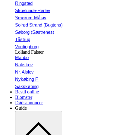
Ringsted
Skovlunde-Herlev
Smørum-Måløv
Solrød Strand (Bugtens)
Søborg (Søstrenes)
Tåstrup
Vordingborg
Lolland Falster
Maribo
Nakskov
Nr. Alslev
Nykøbing F.
Sakskøbing
Bestil online
Blomster
Dødsannoncer
Guide