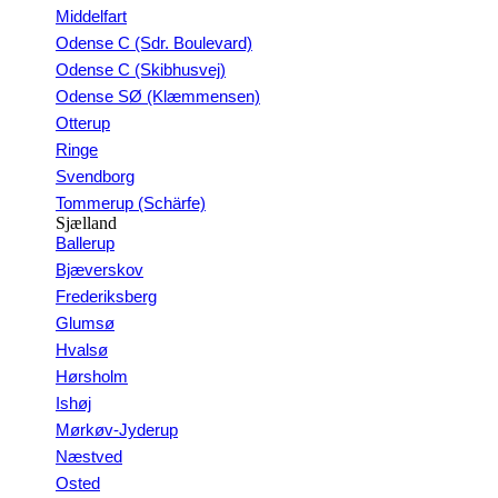
Middelfart
Odense C (Sdr. Boulevard)
Odense C (Skibhusvej)
Odense SØ (Klæmmensen)
Otterup
Ringe
Svendborg
Tommerup (Schärfe)
Sjælland
Ballerup
Bjæverskov
Frederiksberg
Glumsø
Hvalsø
Hørsholm
Ishøj
Mørkøv-Jyderup
Næstved
Osted