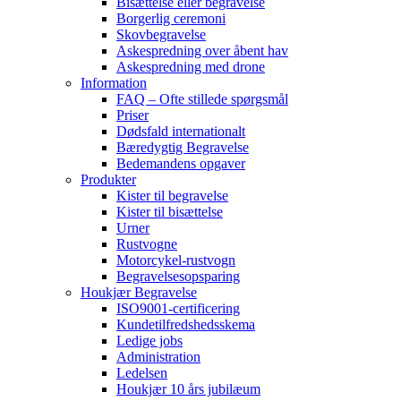
Bisættelse eller begravelse
Borgerlig ceremoni
Skovbegravelse
Askespredning over åbent hav
Askespredning med drone
Information
FAQ – Ofte stillede spørgsmål
Priser
Dødsfald internationalt
Bæredygtig Begravelse
Bedemandens opgaver
Produkter
Kister til begravelse
Kister til bisættelse
Urner
Rustvogne
Motorcykel-rustvogn
Begravelsesopsparing
Houkjær Begravelse
ISO9001-certificering
Kundetilfredshedsskema
Ledige jobs
Administration
Ledelsen
Houkjær 10 års jubilæum