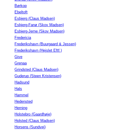
Børkop
Ebeltoft
Esbjerg (Claus Madsen)
Esbjerg-Fanø (Skov Madsen)
Esbjerg-Jerne (Skov Madsen)
Fredericia
Frederikshavn (Buurgaard & Jessen)
Frederikshavn (Hejslet Eftf.)
Give
Grenaa
Grindsted (Claus Madsen)
Guderup (Steen Kristensen)
Hadsund
Hals
Hammel
Hedensted
Herning
Holstebro (Gaardhøje)
Holsted (Claus Madsen)
Horsens (Sundvej)