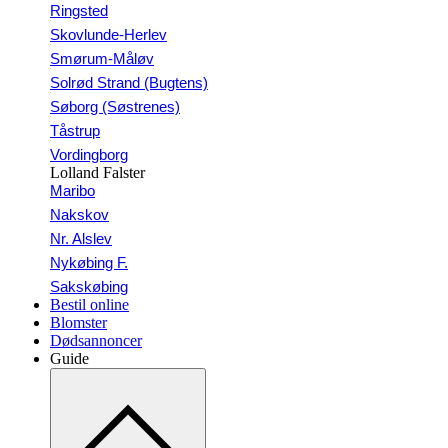
Ringsted
Skovlunde-Herlev
Smørum-Måløv
Solrød Strand (Bugtens)
Søborg (Søstrenes)
Tåstrup
Vordingborg
Lolland Falster
Maribo
Nakskov
Nr. Alslev
Nykøbing F.
Sakskøbing
Bestil online
Blomster
Dødsannoncer
Guide