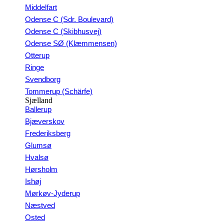
Middelfart
Odense C (Sdr. Boulevard)
Odense C (Skibhusvej)
Odense SØ (Klæmmensen)
Otterup
Ringe
Svendborg
Tommerup (Schärfe)
Sjælland
Ballerup
Bjæverskov
Frederiksberg
Glumsø
Hvalsø
Hørsholm
Ishøj
Mørkøv-Jyderup
Næstved
Osted