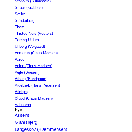
Stoholm (Bundgaard)
Struer (Krabbes)
Sæby
Sønderborg
Them
Thisted-Nors (Vesters)
Tørring-Uldum
Ulfborg (Veigaard)
Vamdrup (Claus Madsen)
Varde
Vejen (Claus Madsen)
Vejle (Boesen)
Viborg (Bundgaard)
Videbæk (Hans Pedersen)
Vildbjerg
Ølgod (Claus Madsen)
Aabenraa
Fyn
Assens
Glamsbjerg
Langeskov (Klæmmensen)