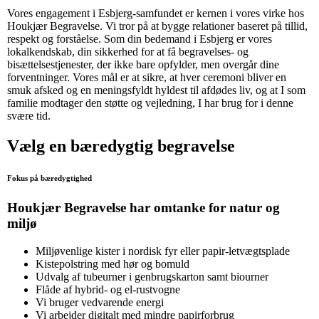
Vores engagement i Esbjerg-samfundet er kernen i vores virke hos
Houkjær Begravelse. Vi tror på at bygge relationer baseret på tillid,
respekt og forståelse. Som din bedemand i Esbjerg er vores
lokalkendskab, din sikkerhed for at få begravelses- og
bisættelsestjenester, der ikke bare opfylder, men overgår dine
forventninger. Vores mål er at sikre, at hver ceremoni bliver en
smuk afsked og en meningsfyldt hyldest til afdødes liv, og at I som
familie modtager den støtte og vejledning, I har brug for i denne
svære tid.
Vælg en bæredygtig begravelse
Fokus på bæredygtighed
Houkjær Begravelse har omtanke for natur og
miljø
Miljøvenlige kister i nordisk fyr eller papir-letvægtsplade
Kistepolstring med hør og bomuld
Udvalg af tubeurner i genbrugskarton samt biourner
Flåde af hybrid- og el-rustvogne
Vi bruger vedvarende energi
Vi arbejder digitalt med mindre papirforbrug