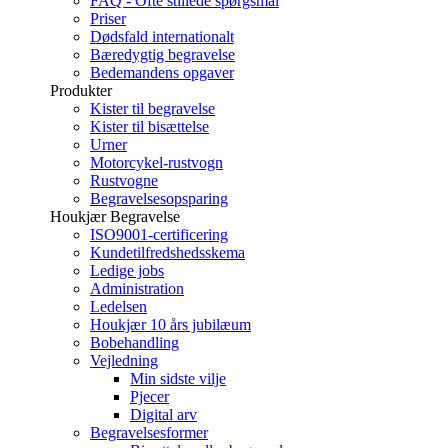
FAQ - Ofte stillede spørgsmål
Priser
Dødsfald internationalt
Bæredygtig begravelse
Bedemandens opgaver
Produkter
Kister til begravelse
Kister til bisættelse
Urner
Motorcykel-rustvogn
Rustvogne
Begravelsesopsparing
Houkjær Begravelse
ISO9001-certificering
Kundetilfredshedsskema
Ledige jobs
Administration
Ledelsen
Houkjær 10 års jubilæum
Bobehandling
Vejledning
Min sidste vilje
Pjecer
Digital arv
Begravelsesformer