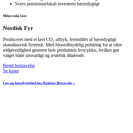
Vores pensionsselskab investerer bæredygtigt
Miljøvenlig kiste
Nordisk Fyr
Produceret med et lavt CO₂-aftryk, fremstillet af bæredygtigt
skandinavisk fyrretræ. Med bionedbrydelig polstring for at sikre
miljøvenlighed gennem hele produktets livscyklus, hvilket gør
valget både ansvarligt og æstetisk tiltalende.
Bestil begravelse
Se kister
Læs om bæredygtighed hos Houkjær Begravelse »