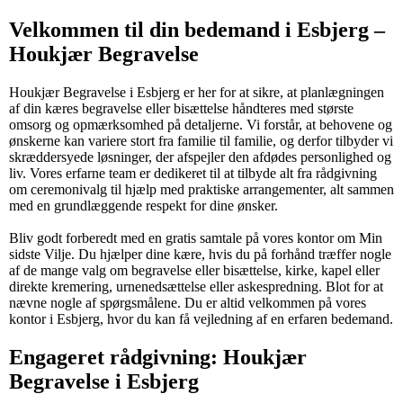
Velkommen til din bedemand i Esbjerg –
Houkjær Begravelse
Houkjær Begravelse i Esbjerg er her for at sikre, at planlægningen
af din kæres begravelse eller bisættelse håndteres med største
omsorg og opmærksomhed på detaljerne. Vi forstår, at behovene og
ønskerne kan variere stort fra familie til familie, og derfor tilbyder vi
skræddersyede løsninger, der afspejler den afdødes personlighed og
liv. Vores erfarne team er dedikeret til at tilbyde alt fra rådgivning
om ceremonivalg til hjælp med praktiske arrangementer, alt sammen
med en grundlæggende respekt for dine ønsker.
Bliv godt forberedt med en gratis samtale på vores kontor om Min
sidste Vilje. Du hjælper dine kære, hvis du på forhånd træffer nogle
af de mange valg om begravelse eller bisættelse, kirke, kapel eller
direkte kremering, urnenedsættelse eller askespredning. Blot for at
nævne nogle af spørgsmålene. Du er altid velkommen på vores
kontor i Esbjerg, hvor du kan få vejledning af en erfaren bedemand.
Engageret rådgivning: Houkjær
Begravelse i Esbjerg