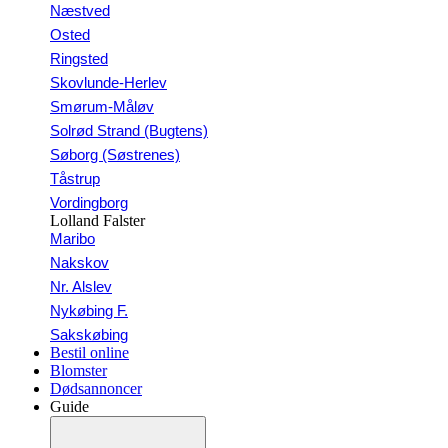
Næstved
Osted
Ringsted
Skovlunde-Herlev
Smørum-Måløv
Solrød Strand (Bugtens)
Søborg (Søstrenes)
Tåstrup
Vordingborg
Lolland Falster
Maribo
Nakskov
Nr. Alslev
Nykøbing F.
Sakskøbing
Bestil online
Blomster
Dødsannoncer
Guide