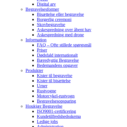
Digital arv
Begravelsesformer
Bisættelse eller begravelse
Borgerlig ceremoni
Skovbegravelse
Askespredning over åbent hav
Askespredning med drone
Information
FAQ – Ofte stillede spørgsmål
Priser
Dødsfald internationalt
Bæredygtig Begravelse
Bedemandens opgaver
Produkter
Kister til begravelse
Kister til bisættelse
Urner
Rustvogne
Motorcykel-rustvogn
Begravelsesopsparing
Houkjær Begravelse
ISO9001-certificering
Kundetilfredshedsskema
Ledige jobs
Administration