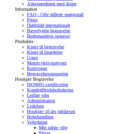
Askespredning med drone
Information
FAQ - Ofte stillede spørgsmål
Priser
Dødsfald internationalt
Bæredygtig begravelse
Bedemandens opgaver
Produkter
Kister til begravelse
Kister til bisættelse
Urner
Motorcykel-rustvogn
Rustvogne
Begravelsesopsparing
Houkjær Begravelse
ISO9001-certificering
Kundetilfredshedsskema
Ledige jobs
Administration
Ledelsen
Houkjær 10 års jubilæum
Bobehandling
Vejledning
Min sidste vilje
Pjecer