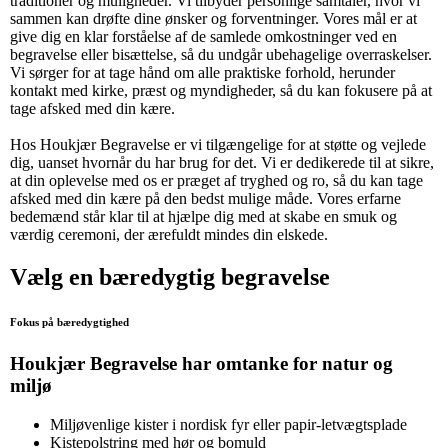
traditioner og muligheder. Vi tilbyder personlige samtaler, hvor vi
sammen kan drøfte dine ønsker og forventninger. Vores mål er at
give dig en klar forståelse af de samlede omkostninger ved en
begravelse eller bisættelse, så du undgår ubehagelige overraskelser.
Vi sørger for at tage hånd om alle praktiske forhold, herunder
kontakt med kirke, præst og myndigheder, så du kan fokusere på at
tage afsked med din kære.
Hos Houkjær Begravelse er vi tilgængelige for at støtte og vejlede
dig, uanset hvornår du har brug for det. Vi er dedikerede til at sikre,
at din oplevelse med os er præget af tryghed og ro, så du kan tage
afsked med din kære på den bedst mulige måde. Vores erfarne
bedemænd står klar til at hjælpe dig med at skabe en smuk og
værdig ceremoni, der ærefuldt mindes din elskede.
Vælg en bæredygtig begravelse
Fokus på bæredygtighed
Houkjær Begravelse har omtanke for natur og
miljø
Miljøvenlige kister i nordisk fyr eller papir-letvægtsplade
Kistepolstring med hør og bomuld