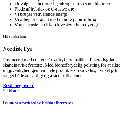
Udvalg af tubeurner i genbrugskarton samt biourner
Flåde af hybrid- og el-rustvogne
Vi bruger vedvarende energi
Vi arbejder digitalt med mindre papirforbrug
Vores pensionsselskab investerer bæredygtigt
Miljøvenlig kiste
Nordisk Fyr
Produceret med et lavt CO₂-aftryk, fremstillet af bæredygtigt
skandinavisk fyrretræ. Med bionedbrydelig polstring for at sikre
miljøvenlighed gennem hele produktets livscyklus, hvilket gør
valget både ansvarligt og æstetisk tiltalende.
Bestil begravelse
Se kister
Læs om bæredygtighed hos Houkjær Begravelse »