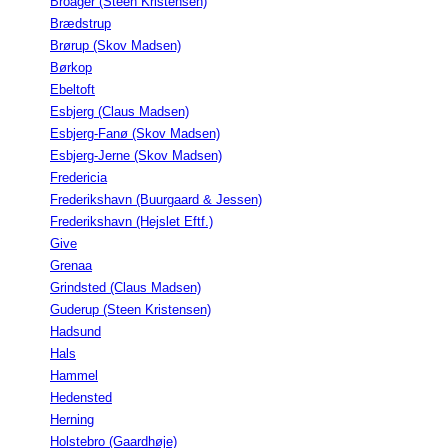
Broager (Steen Kristensen)
Brædstrup
Brørup (Skov Madsen)
Børkop
Ebeltoft
Esbjerg (Claus Madsen)
Esbjerg-Fanø (Skov Madsen)
Esbjerg-Jerne (Skov Madsen)
Fredericia
Frederikshavn (Buurgaard & Jessen)
Frederikshavn (Hejslet Eftf.)
Give
Grenaa
Grindsted (Claus Madsen)
Guderup (Steen Kristensen)
Hadsund
Hals
Hammel
Hedensted
Herning
Holstebro (Gaardhøje)