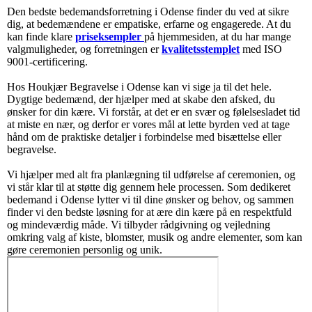
Den bedste bedemandsforretning i Odense finder du ved at sikre
dig, at bedemændene er empatiske, erfarne og engagerede. At du
kan finde klare
priseksempler
på hjemmesiden, at du har mange
valgmuligheder, og forretningen er
kvalitetsstemplet
med ISO
9001-certificering.
Hos Houkjær Begravelse i Odense kan vi sige ja til det hele.
Dygtige bedemænd, der hjælper med at skabe den afsked, du
ønsker for din kære. Vi forstår, at det er en svær og følelsesladet tid
at miste en nær, og derfor er vores mål at lette byrden ved at tage
hånd om de praktiske detaljer i forbindelse med bisættelse eller
begravelse.
Vi hjælper med alt fra planlægning til udførelse af ceremonien, og
vi står klar til at støtte dig gennem hele processen. Som dedikeret
bedemand i Odense lytter vi til dine ønsker og behov, og sammen
finder vi den bedste løsning for at ære din kære på en respektfuld
og mindeværdig måde. Vi tilbyder rådgivning og vejledning
omkring valg af kiste, blomster, musik og andre elementer, som kan
gøre ceremonien personlig og unik.