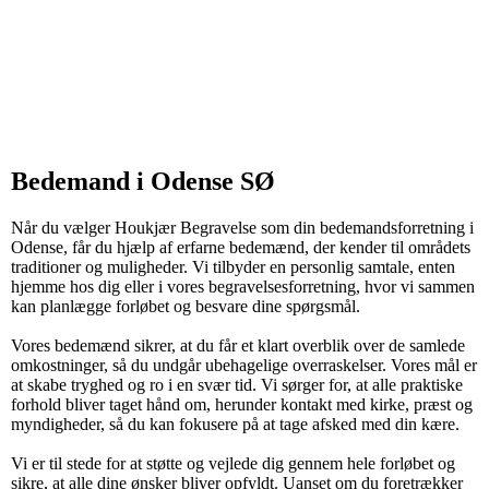
Bedemand i Odense SØ
Når du vælger Houkjær Begravelse som din bedemandsforretning i
Odense, får du hjælp af erfarne bedemænd, der kender til områdets
traditioner og muligheder. Vi tilbyder en personlig samtale, enten
hjemme hos dig eller i vores begravelsesforretning, hvor vi sammen
kan planlægge forløbet og besvare dine spørgsmål.
Vores bedemænd sikrer, at du får et klart overblik over de samlede
omkostninger, så du undgår ubehagelige overraskelser. Vores mål er
at skabe tryghed og ro i en svær tid. Vi sørger for, at alle praktiske
forhold bliver taget hånd om, herunder kontakt med kirke, præst og
myndigheder, så du kan fokusere på at tage afsked med din kære.
Vi er til stede for at støtte og vejlede dig gennem hele forløbet og
sikre, at alle dine ønsker bliver opfyldt. Uanset om du foretrækker