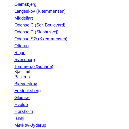
Glamsbjerg
Langeskov (Klæmmensen)
Middelfart
Odense C (Sdr. Boulevard)
Odense C (Skibhusvej)
Odense SØ (Klæmmensen)
Otterup
Ringe
Svendborg
Tommerup (Schärfe)
Sjælland
Ballerup
Bjæverskov
Frederiksberg
Glumsø
Hvalsø
Hørsholm
Ishøj
Mørkøv-Jyderup