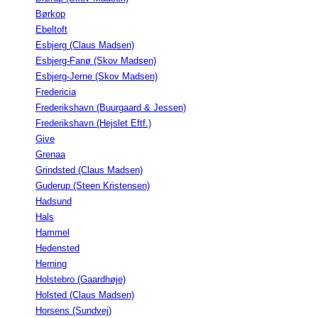
Børkop
Ebeltoft
Esbjerg (Claus Madsen)
Esbjerg-Fanø (Skov Madsen)
Esbjerg-Jerne (Skov Madsen)
Fredericia
Frederikshavn (Buurgaard & Jessen)
Frederikshavn (Hejslet Eftf.)
Give
Grenaa
Grindsted (Claus Madsen)
Guderup (Steen Kristensen)
Hadsund
Hals
Hammel
Hedensted
Herning
Holstebro (Gaardhøje)
Holsted (Claus Madsen)
Horsens (Sundvej)