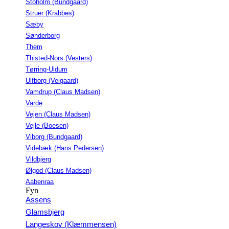
Stoholm (Bundgaard)
Struer (Krabbes)
Sæby
Sønderborg
Them
Thisted-Nors (Vesters)
Tørring-Uldum
Ulfborg (Veigaard)
Vamdrup (Claus Madsen)
Varde
Vejen (Claus Madsen)
Vejle (Boesen)
Viborg (Bundgaard)
Videbæk (Hans Pedersen)
Vildbjerg
Ølgod (Claus Madsen)
Aabenraa
Fyn
Assens
Glamsbjerg
Langeskov (Klæmmensen)