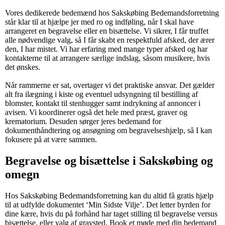
Vores dedikerede bedemænd hos Sakskøbing Bedemandsforretning
står klar til at hjælpe jer med ro og indføling, når I skal have
arrangeret en begravelse eller en bisættelse. Vi sikrer, I får truffet
alle nødvendige valg, så I får skabt en respektfuld afsked, der ærer
den, I har mistet. Vi har erfaring med mange typer afsked og har
kontakterne til at arrangere særlige indslag, såsom musikere, hvis
det ønskes.
Når rammerne er sat, overtager vi det praktiske ansvar. Det gælder
alt fra ilægning i kiste og eventuel udsyngning til bestilling af
blomster, kontakt til stenhugger samt indrykning af annoncer i
avisen. Vi koordinerer også det hele med præst, graver og
krematorium. Desuden sørger jeres bedemand for
dokumenthåndtering og ansøgning om begravelseshjælp, så I kan
fokusere på at være sammen.
Begravelse og bisættelse i Sakskøbing og
omegn
Hos Sakskøbing Bedemandsforretning kan du altid få gratis hjælp
til at udfylde dokumentet ‘Min Sidste Vilje’. Det letter byrden for
dine kære, hvis du på forhånd har taget stilling til begravelse versus
bisættelse, eller valg af gravsted. Book et møde med din bedemand