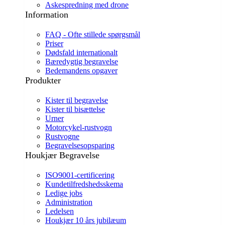
Askespredning med drone
Information
FAQ - Ofte stillede spørgsmål
Priser
Dødsfald internationalt
Bæredygtig begravelse
Bedemandens opgaver
Produkter
Kister til begravelse
Kister til bisættelse
Urner
Motorcykel-rustvogn
Rustvogne
Begravelsesopsparing
Houkjær Begravelse
ISO9001-certificering
Kundetilfredshedsskema
Ledige jobs
Administration
Ledelsen
Houkjær 10 års jubilæum