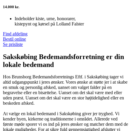
14.000 kr.
Indeholder kiste, urne, honorarer,
kistepynt og kørsel på Lolland Falster
Find afdeling
Bestil online
Se prisliste
Sakskøbing Bedemandsforretning er din
lokale bedemand
Hos Brunsborg Bedemandsforretnings Eftf. i Sakskøbing tager vi
altid udgangspunkt i jeres ønsker. Vores ønske at støtte jer i at skabe
en smuk og personlig afsked, uanset om valget falder på en
begravelse eller en bisættelse. Uanset om det skal være med eller
uden præst. Uanset om det skal være en stor højtidelighed eller en
beskeden afsked.
At vælge en lokal bedemand i Sakskøbing giver jer tryghed. Vi
kender byen, kirkerne og traditionerne i området. Allerede ved
første møde sporer vi os ind på jeres ønsker og matcher dem med de
lokale muligheder. For at sikre fuld gennemsigtighed afslutter vi