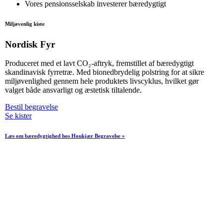
Vores pensionsselskab investerer bæredygtigt
Miljøvenlig kiste
Nordisk Fyr
Produceret med et lavt CO₂-aftryk, fremstillet af bæredygtigt
skandinavisk fyrretræ. Med bionedbrydelig polstring for at sikre
miljøvenlighed gennem hele produktets livscyklus, hvilket gør
valget både ansvarligt og æstetisk tiltalende.
Bestil begravelse
Se kister
Læs om bæredygtighed hos Houkjær Begravelse »