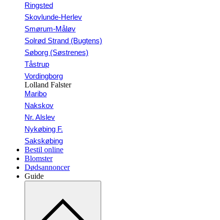
Ringsted
Skovlunde-Herlev
Smørum-Måløv
Solrød Strand (Bugtens)
Søborg (Søstrenes)
Tåstrup
Vordingborg
Lolland Falster
Maribo
Nakskov
Nr. Alslev
Nykøbing F.
Sakskøbing
Bestil online
Blomster
Dødsannoncer
Guide