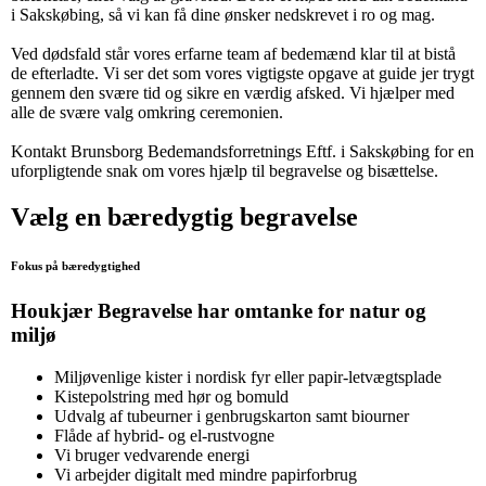
i Sakskøbing, så vi kan få dine ønsker nedskrevet i ro og mag.
Ved dødsfald står vores erfarne team af bedemænd klar til at bistå
de efterladte. Vi ser det som vores vigtigste opgave at guide jer trygt
gennem den svære tid og sikre en værdig afsked. Vi hjælper med
alle de svære valg omkring ceremonien.
Kontakt Brunsborg Bedemandsforretnings Eftf. i Sakskøbing for en
uforpligtende snak om vores hjælp til begravelse og bisættelse.
Vælg en bæredygtig begravelse
Fokus på bæredygtighed
Houkjær Begravelse har omtanke for natur og
miljø
Miljøvenlige kister i nordisk fyr eller papir-letvægtsplade
Kistepolstring med hør og bomuld
Udvalg af tubeurner i genbrugskarton samt biourner
Flåde af hybrid- og el-rustvogne
Vi bruger vedvarende energi
Vi arbejder digitalt med mindre papirforbrug