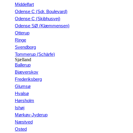
Middelfart
Odense C (Sdr. Boulevard)
Odense C (Skibhusvej)
Odense SØ (Klæmmensen)
Otterup
Ringe
Svendborg
Tommerup (Schärfe)
Sjælland
Ballerup
Bjæverskov
Frederiksberg
Glumsø
Hvalsø
Hørsholm
Ishøj
Mørkøv-Jyderup
Næstved
Osted