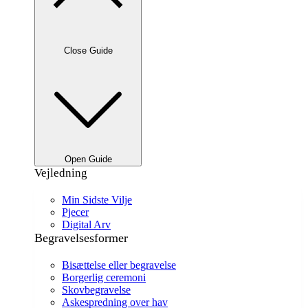
Close Guide
Open Guide
Vejledning
Min Sidste Vilje
Pjecer
Digital Arv
Begravelsesformer
Bisættelse eller begravelse
Borgerlig ceremoni
Skovbegravelse
Askespredning over hav