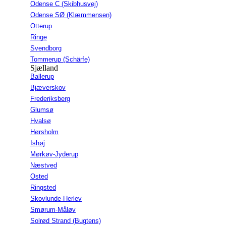
Odense C (Skibhusvej)
Odense SØ (Klæmmensen)
Otterup
Ringe
Svendborg
Tommerup (Schärfe)
Sjælland
Ballerup
Bjæverskov
Frederiksberg
Glumsø
Hvalsø
Hørsholm
Ishøj
Mørkøv-Jyderup
Næstved
Osted
Ringsted
Skovlunde-Herlev
Smørum-Måløv
Solrød Strand (Bugtens)