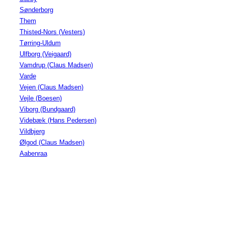
Sønderborg
Them
Thisted-Nors (Vesters)
Tørring-Uldum
Ulfborg (Veigaard)
Vamdrup (Claus Madsen)
Varde
Vejen (Claus Madsen)
Vejle (Boesen)
Viborg (Bundgaard)
Videbæk (Hans Pedersen)
Vildbjerg
Ølgod (Claus Madsen)
Aabenraa