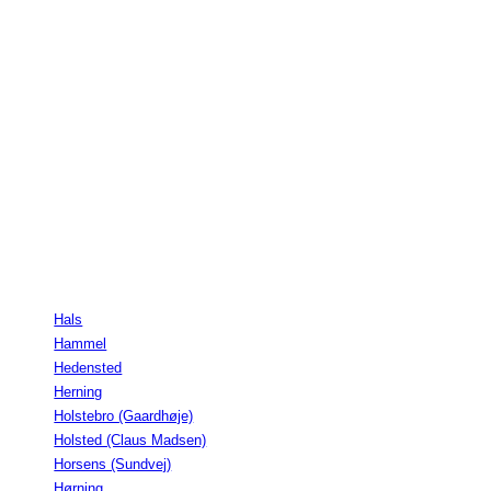
Hals
Hammel
Hedensted
Herning
Holstebro (Gaardhøje)
Holsted (Claus Madsen)
Horsens (Sundvej)
Hørning