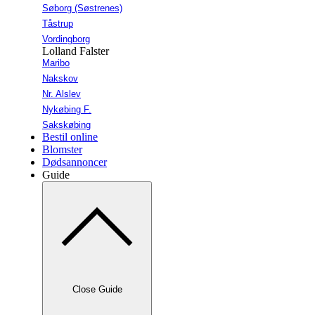
Søborg (Søstrenes)
Tåstrup
Vordingborg
Lolland Falster
Maribo
Nakskov
Nr. Alslev
Nykøbing F.
Sakskøbing
Bestil online
Blomster
Dødsannoncer
Guide
Close Guide