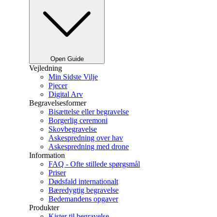
Open Guide
Vejledning
Min Sidste Vilje
Pjecer
Digital Arv
Begravelsesformer
Bisættelse eller begravelse
Borgerlig ceremoni
Skovbegravelse
Askespredning over hav
Askespredning med drone
Information
FAQ - Ofte stillede spørgsmål
Priser
Dødsfald internationalt
Bæredygtig begravelse
Bedemandens opgaver
Produkter
Kister til begravelse