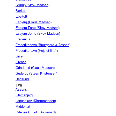
Brørup (Skov Madsen)
Børkop
Ebeltoft
Esbjerg (Claus Madsen)
Esbjerg-Fanø (Skov Madsen)
Esbjerg-Jerne (Skov Madsen)
Fredericia
Frederikshavn (Buurgaard & Jessen)
Frederikshavn (Hejslet Eftf.)
Give
Grenaa
Grindsted (Claus Madsen)
Guderup (Steen Kristensen)
Hadsund
Fyn
Assens
Glamsbjerg
Langeskov (Klæmmensen)
Middelfart
Odense C (Sdr. Boulevard)