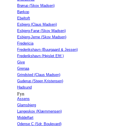
Brørup (Skov Madsen)
Børkop
Ebeltoft
Esbjerg (Claus Madsen)
Esbjerg-Fanø (Skov Madsen)
Esbjerg-Jerne (Skov Madsen)
Fredericia
Frederikshavn (Buurgaard & Jessen)
Frederikshavn (Hejslet Eftf.)
Give
Grenaa
Grindsted (Claus Madsen)
Guderup (Steen Kristensen)
Hadsund
Fyn
Assens
Glamsbjerg
Langeskov (Klæmmensen)
Middelfart
Odense C (Sdr. Boulevard)