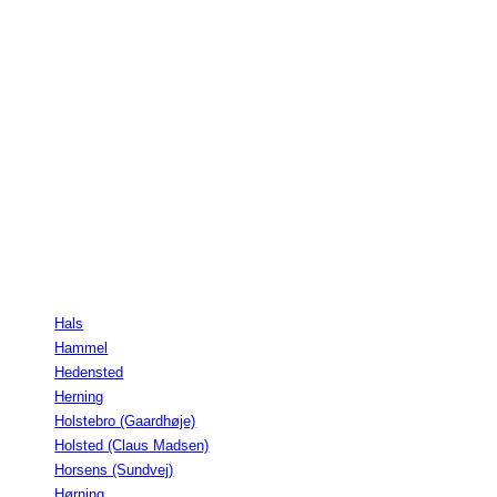
Hals
Hammel
Hedensted
Herning
Holstebro (Gaardhøje)
Holsted (Claus Madsen)
Horsens (Sundvej)
Hørning