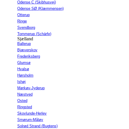
Odense C (Skibhusvej)
Odense SØ (Klæmmensen)
Otterup
Ringe
Svendborg
Tommerup (Schärfe)
Sjælland
Ballerup
Bjæverskov
Frederiksberg
Glumsø
Hvalsø
Hørsholm
Ishøj
Mørkøv-Jyderup
Næstved
Osted
Ringsted
Skovlunde-Herlev
Smørum-Måløv
Solrød Strand (Bugtens)