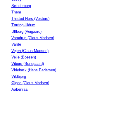
Sønderborg
Them
Thisted-Nors (Vesters)
Tørring-Uldum
Ulfborg (Veigaard)
Vamdrup (Claus Madsen)
Varde
Vejen (Claus Madsen)
Vejle (Boesen)
Viborg (Bundgaard)
Videbæk (Hans Pedersen)
Vildbjerg
Ølgod (Claus Madsen)
Aabenraa