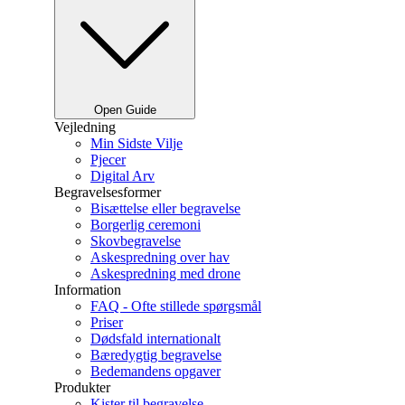
Open Guide
Vejledning
Min Sidste Vilje
Pjecer
Digital Arv
Begravelsesformer
Bisættelse eller begravelse
Borgerlig ceremoni
Skovbegravelse
Askespredning over hav
Askespredning med drone
Information
FAQ - Ofte stillede spørgsmål
Priser
Dødsfald internationalt
Bæredygtig begravelse
Bedemandens opgaver
Produkter
Kister til begravelse