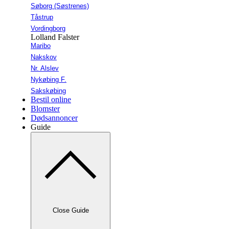
Søborg (Søstrenes)
Tåstrup
Vordingborg
Lolland Falster
Maribo
Nakskov
Nr. Alslev
Nykøbing F.
Sakskøbing
Bestil online
Blomster
Dødsannoncer
Guide
Close Guide