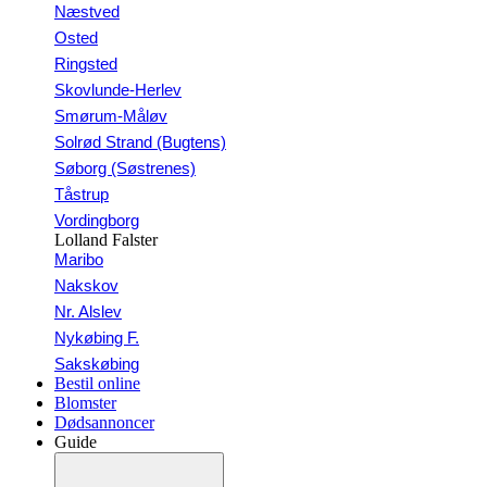
Næstved
Osted
Ringsted
Skovlunde-Herlev
Smørum-Måløv
Solrød Strand (Bugtens)
Søborg (Søstrenes)
Tåstrup
Vordingborg
Lolland Falster
Maribo
Nakskov
Nr. Alslev
Nykøbing F.
Sakskøbing
Bestil online
Blomster
Dødsannoncer
Guide