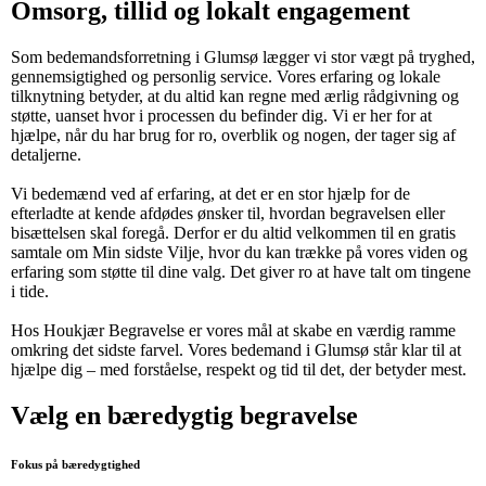
Omsorg, tillid og lokalt engagement
Som bedemandsforretning i Glumsø lægger vi stor vægt på tryghed,
gennemsigtighed og personlig service. Vores erfaring og lokale
tilknytning betyder, at du altid kan regne med ærlig rådgivning og
støtte, uanset hvor i processen du befinder dig. Vi er her for at
hjælpe, når du har brug for ro, overblik og nogen, der tager sig af
detaljerne.
Vi bedemænd ved af erfaring, at det er en stor hjælp for de
efterladte at kende afdødes ønsker til, hvordan begravelsen eller
bisættelsen skal foregå. Derfor er du altid velkommen til en gratis
samtale om Min sidste Vilje, hvor du kan trække på vores viden og
erfaring som støtte til dine valg. Det giver ro at have talt om tingene
i tide.
Hos Houkjær Begravelse er vores mål at skabe en værdig ramme
omkring det sidste farvel. Vores bedemand i Glumsø står klar til at
hjælpe dig – med forståelse, respekt og tid til det, der betyder mest.
Vælg en bæredygtig begravelse
Fokus på bæredygtighed