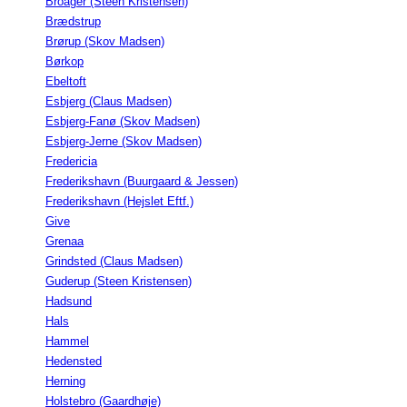
Broager (Steen Kristensen)
Brædstrup
Brørup (Skov Madsen)
Børkop
Ebeltoft
Esbjerg (Claus Madsen)
Esbjerg-Fanø (Skov Madsen)
Esbjerg-Jerne (Skov Madsen)
Fredericia
Frederikshavn (Buurgaard & Jessen)
Frederikshavn (Hejslet Eftf.)
Give
Grenaa
Grindsted (Claus Madsen)
Guderup (Steen Kristensen)
Hadsund
Hals
Hammel
Hedensted
Herning
Holstebro (Gaardhøje)