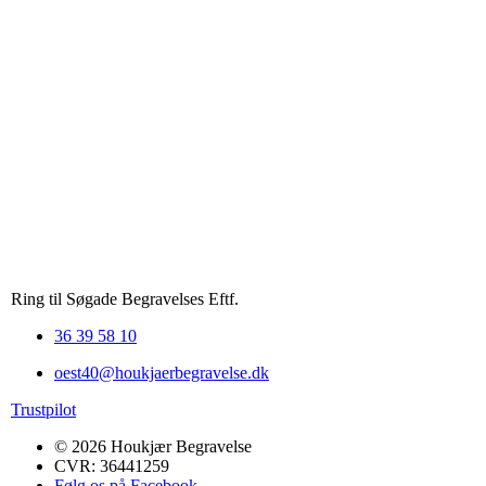
Ring til Søgade Begravelses Eftf.
36 39 58 10
oest40@houkjaerbegravelse.dk
Trustpilot
© 2026 Houkjær Begravelse
CVR: 36441259
Følg os på Facebook