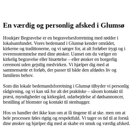
En værdig og personlig afsked i Glumsø
Houkjær Begravelse er en begravelsesforretning med rødder i
lokalsamfundet. Vores bedemand i Glumsø kender området,
kirkerne og traditionerne, og vi sørger for, at alt forløber trygt og i
overensstemmelse med dine ønsker. Uanset om du vælger en
kirkelig begravelse eller bisættelse – eller ønsker en borgerlig
ceremoni uden gejstlig medvirken. Vi hjælper dig med at
sammensætte et forløb, der passer til både den afdødes liv og
familiens behov.
Som din lokale bedemandsforretning i Glumsø tilbyder vi personlig
rådgivning, og vi kan stå for alt det praktiske – såsom kontakt til
præst, myndigheder og kirkegård, udarbejdelse af dødsannoncer,
bestilling af blomster og kontakt til stenhugger.
Hos os handler det ikke kun om at få tingene til at ske. men om at
hele processen føles rigtig og respektfuld. Vi tager os tid til at forstå
dine ønsker og hjælper dig med at skabe en smuk og værdig afsked.