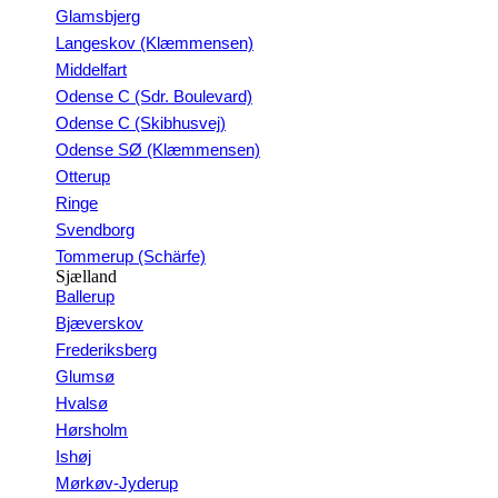
Glamsbjerg
Langeskov (Klæmmensen)
Middelfart
Odense C (Sdr. Boulevard)
Odense C (Skibhusvej)
Odense SØ (Klæmmensen)
Otterup
Ringe
Svendborg
Tommerup (Schärfe)
Sjælland
Ballerup
Bjæverskov
Frederiksberg
Glumsø
Hvalsø
Hørsholm
Ishøj
Mørkøv-Jyderup