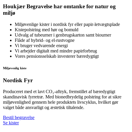
Houkjær Begravelse har omtanke for natur og
miljø
Miljøvenlige kister i nordisk fyr eller papir-letvægtsplade
Kistepolstring med hør og bomuld
Udvalg af tubeurner i genbrugskarton samt biourner
Flåde af hybrid- og el-rustvogne
Vi bruger vedvarende energi
Vi arbejder digitalt med mindre papirforbrug
Vores pensionsselskab investerer bæredygtigt
Miljøvenlig kiste
Nordisk Fyr
Produceret med et lavt CO₂-aftryk, fremstillet af bæredygtigt
skandinavisk fyrretræ. Med bionedbrydelig polstring for at sikre
miljøvenlighed gennem hele produktets livscyklus, hvilket gør
valget både ansvarligt og æstetisk tiltalende.
Bestil begravelse
Se kister