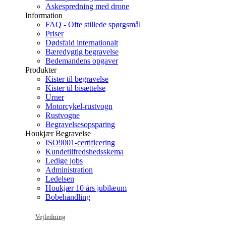
Askespredning med drone
Information
FAQ - Ofte stillede spørgsmål
Priser
Dødsfald internationalt
Bæredygtig begravelse
Bedemandens opgaver
Produkter
Kister til begravelse
Kister til bisættelse
Urner
Motorcykel-rustvogn
Rustvogne
Begravelsesopsparing
Houkjær Begravelse
ISO9001-certificering
Kundetilfredshedsskema
Ledige jobs
Administration
Ledelsen
Houkjær 10 års jubilæum
Bobehandling
Vejledning