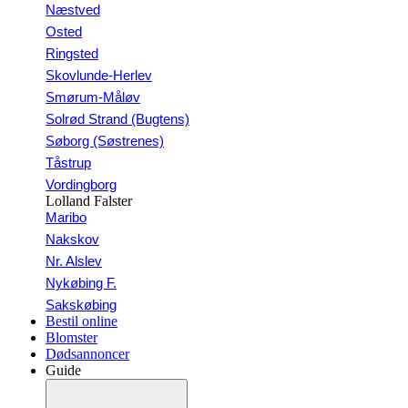
Næstved
Osted
Ringsted
Skovlunde-Herlev
Smørum-Måløv
Solrød Strand (Bugtens)
Søborg (Søstrenes)
Tåstrup
Vordingborg
Lolland Falster
Maribo
Nakskov
Nr. Alslev
Nykøbing F.
Sakskøbing
Bestil online
Blomster
Dødsannoncer
Guide