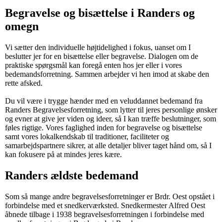
Begravelse og bisættelse i Randers og
omegn
Vi sætter den individuelle højtidelighed i fokus, uanset om I
beslutter jer for en bisættelse eller begravelse. Dialogen om de
praktiske spørgsmål kan foregå enten hos jer eller i vores
bedemandsforretning. Sammen arbejder vi hen imod at skabe den
rette afsked.
Du vil være i trygge hænder med en veluddannet bedemand fra
Randers Begravelsesforretning, som lytter til jeres personlige ønsker
og evner at give jer viden og ideer, så I kan træffe beslutninger, som
føles rigtige. Vores faglighed inden for begravelse og bisættelse
samt vores lokalkendskab til traditioner, faciliteter og
samarbejdspartnere sikrer, at alle detaljer bliver taget hånd om, så I
kan fokusere på at mindes jeres kære.
Randers ældste bedemand
Som så mange andre begravelsesforretninger er Brdr. Oest opstået i
forbindelse med et snedkerværksted. Snedkermester Alfred Oest
åbnede tilbage i 1938 begravelsesforretningen i forbindelse med