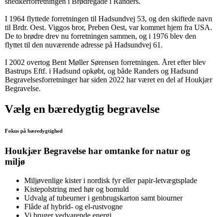
snedkerforretningen i Brødregade i Randers.
I 1964 flyttede forretningen til Hadsundvej 53, og den skiftede navn
til Brdr. Oest. Viggos bror, Preben Oest, var kommet hjem fra USA.
De to brødre drev nu forretningen sammen, og i 1976 blev den
flyttet til den nuværende adresse på Hadsundvej 61.
I 2002 overtog Bent Møller Sørensen forretningen. Året efter blev
Bastrups Eftf. i Hadsund opkøbt, og både Randers og Hadsund
Begravelsesforretninger har siden 2022 har været en del af Houkjær
Begravelse.
Vælg en bæredygtig begravelse
Fokus på bæredygtighed
Houkjær Begravelse har omtanke for natur og
miljø
Miljøvenlige kister i nordisk fyr eller papir-letvægtsplade
Kistepolstring med hør og bomuld
Udvalg af tubeurner i genbrugskarton samt biourner
Flåde af hybrid- og el-rustvogne
Vi bruger vedvarende energi