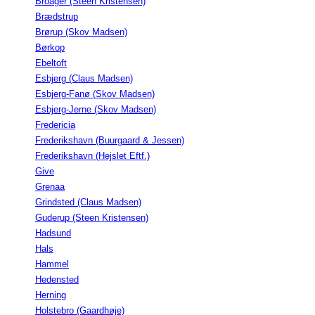
Broager (Steen Kristensen)
Brædstrup
Brørup (Skov Madsen)
Børkop
Ebeltoft
Esbjerg (Claus Madsen)
Esbjerg-Fanø (Skov Madsen)
Esbjerg-Jerne (Skov Madsen)
Fredericia
Frederikshavn (Buurgaard & Jessen)
Frederikshavn (Hejslet Eftf.)
Give
Grenaa
Grindsted (Claus Madsen)
Guderup (Steen Kristensen)
Hadsund
Hals
Hammel
Hedensted
Herning
Holstebro (Gaardhøje)