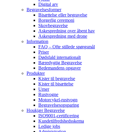
Digital arv
Begravelsesformer
Bisættelse eller begravelse
Borgerlig ceremoni
Skovbegravelse
Askespredning over åbent hav
Askespredning med drone
Information
FAQ – Ofte stillede spørgsmål
Priser
Dødsfald internationalt
Bæredygtig Begravelse
Bedemandens opgaver
Produkter
Kister til begravelse
Kister til bisættelse
Urner
Rustvogne
Motorcykel-rustvogn
Begravelsesopsparing
Houkjær Begravelse
ISO9001-certificering
Kundetilfredshedsskema
Ledige jobs
Administration