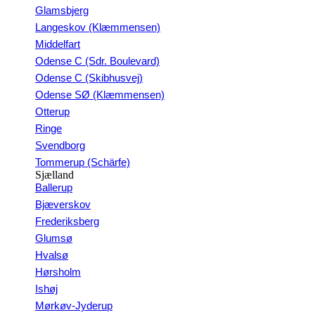
Glamsbjerg
Langeskov (Klæmmensen)
Middelfart
Odense C (Sdr. Boulevard)
Odense C (Skibhusvej)
Odense SØ (Klæmmensen)
Otterup
Ringe
Svendborg
Tommerup (Schärfe)
Sjælland
Ballerup
Bjæverskov
Frederiksberg
Glumsø
Hvalsø
Hørsholm
Ishøj
Mørkøv-Jyderup