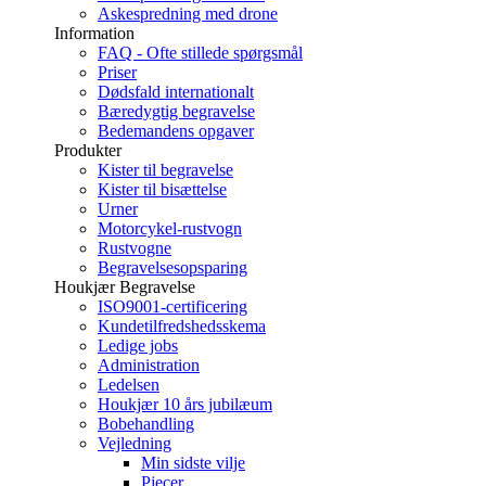
Askespredning med drone
Information
FAQ - Ofte stillede spørgsmål
Priser
Dødsfald internationalt
Bæredygtig begravelse
Bedemandens opgaver
Produkter
Kister til begravelse
Kister til bisættelse
Urner
Motorcykel-rustvogn
Rustvogne
Begravelsesopsparing
Houkjær Begravelse
ISO9001-certificering
Kundetilfredshedsskema
Ledige jobs
Administration
Ledelsen
Houkjær 10 års jubilæum
Bobehandling
Vejledning
Min sidste vilje
Pjecer