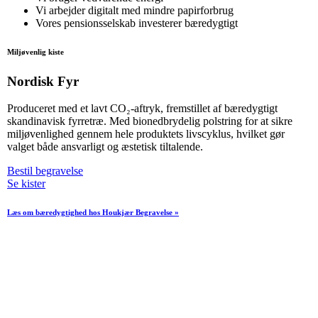
Vi arbejder digitalt med mindre papirforbrug
Vores pensionsselskab investerer bæredygtigt
Miljøvenlig kiste
Nordisk Fyr
Produceret med et lavt CO₂-aftryk, fremstillet af bæredygtigt
skandinavisk fyrretræ. Med bionedbrydelig polstring for at sikre
miljøvenlighed gennem hele produktets livscyklus, hvilket gør
valget både ansvarligt og æstetisk tiltalende.
Bestil begravelse
Se kister
Læs om bæredygtighed hos Houkjær Begravelse »